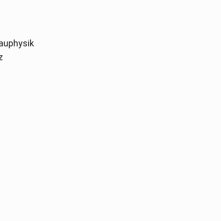
auphysik
z