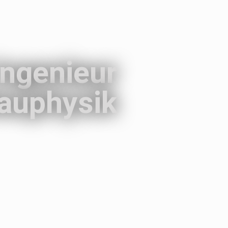
Ingenieur
auphysik