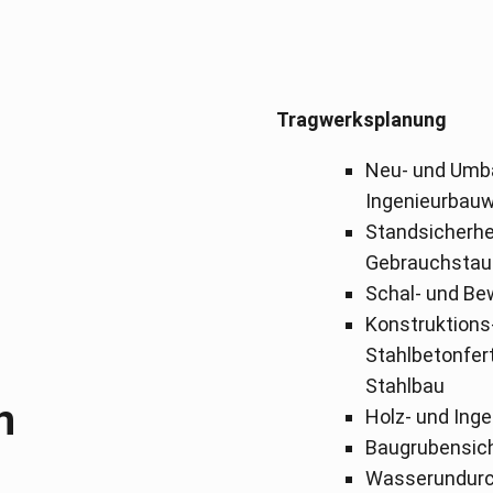
Tragwerksplanung
Neu- und Umb
Ingenieurbau
Standsicherhe
Gebrauchstau
Schal- und B
Konstruktions
Stahlbetonfer
Stahlbau
n
Holz- und Ing
Baugrubensic
Wasserundurc