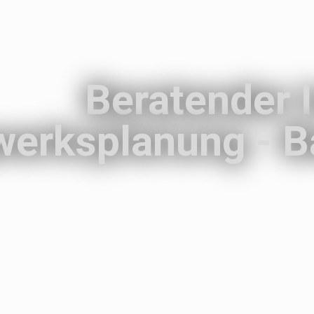
Beratender 
werksplanung - B